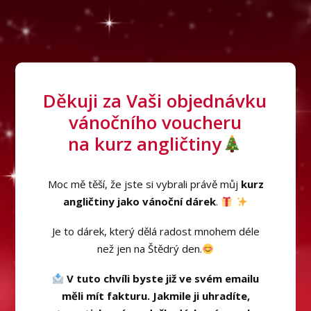
Děkuji za Vaši objednávku
vánočního voucheru
na kurz angličtiny
Moc mě těší, že jste si vybrali právě můj
kurz
angličtiny jako vánoční dárek
.
Je to dárek, který dělá radost mnohem déle
než jen na Štědrý den.
V tuto chvíli byste již ve svém emailu
měli mít fakturu.
Jakmile ji uhradíte,