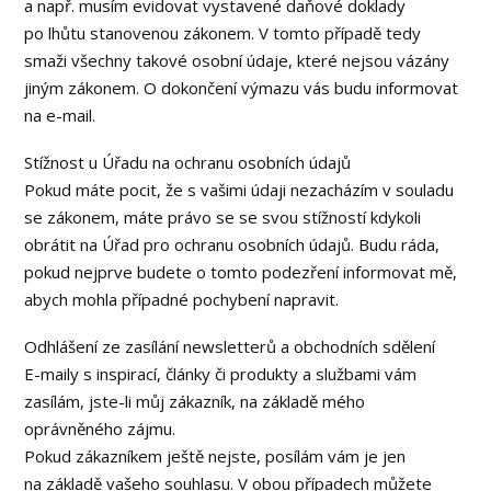
a např. musím evidovat vystavené daňové doklady
po lhůtu stanovenou zákonem. V tomto případě tedy
smaži všechny takové osobní údaje, které nejsou vázány
jiným zákonem. O dokončení výmazu vás budu informovat
na e-mail.
Stížnost u Úřadu na ochranu osobních údajů
Pokud máte pocit, že s vašimi údaji nezacházím v souladu
se zákonem, máte právo se se svou stížností kdykoli
obrátit na Úřad pro ochranu osobních údajů. Budu ráda,
pokud nejprve budete o tomto podezření informovat mě,
abych mohla případné pochybení napravit.
Odhlášení ze zasílání newsletterů a obchodních sdělení
E-maily s inspirací, články či produkty a službami vám
zasílám, jste-li můj zákazník, na základě mého
oprávněného zájmu.
Pokud zákazníkem ještě nejste, posílám vám je jen
na základě vašeho souhlasu. V obou případech můžete