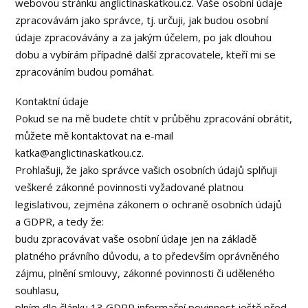
webovou stránku anglictinaskatkou.cz. Vaše osobní údaje
zpracovávám jako správce, tj. určuji, jak budou osobní
údaje zpracovávány a za jakým účelem, po jak dlouhou
dobu a vybírám případné další zpracovatele, kteří mi se
zpracováním budou pomáhat.
Kontaktní údaje
Pokud se na mě budete chtít v průběhu zpracování obrátit,
můžete mě kontaktovat na e-mail
katka@anglictinaskatkou.cz.
Prohlašuji, že jako správce vašich osobních údajů splňuji
veškeré zákonné povinnosti vyžadované platnou
legislativou, zejména zákonem o ochraně osobních údajů
a GDPR, a tedy že:
budu zpracovávat vaše osobní údaje jen na základě
platného právního důvodu, a to především oprávněného
zájmu, plnění smlouvy, zákonné povinnosti či uděleného
souhlasu,
plním dle článku 13 GDPR informační povinnost ještě před