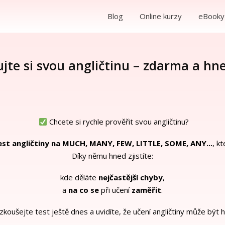
u
Blog
Online kurzy
eBooky
jte si svou angličtinu – zdarma a hn
Chcete si rychle prověřit svou angličtinu?
est angličtiny na MUCH, MANY, FEW, LITTLE, SOME, ANY...
, k
Díky němu hned zjistíte:
kde děláte
nejčastější chyby
,
a
na co se
při učení
zaměřit
.
koušejte test ještě dnes a uvidíte, že učení angličtiny může být h