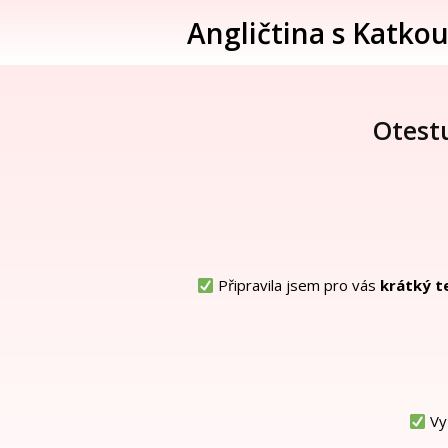
Angličtina s Katko
Otestu
Připravila jsem pro vás
krátký t
Vyz