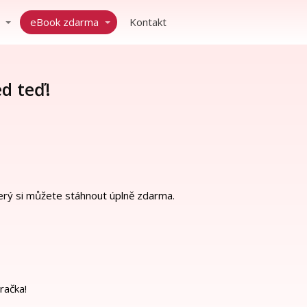
eBook zdarma
Kontakt
ed teď!
terý si můžete stáhnout úplně zdarma.
račka!